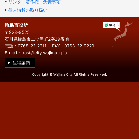
繁
한
リンク・著作権・免責事項
l
文
事業者の方へ
体
국
i
中
어
個人情報の取り扱い
s
文
h
税
入札・契約
輪島市役所
都市整備
産業・雇用
〒928-8525
石川県輪島市二ツ屋町2字29番地
観光・文化
電話：0768-22-2211
FAX：0768-22-9220
E-mail：
post@city.wajima.lg.jp
観光情報
市の紹介
組織案内
世界農業遺産
施設案内
Copyright © Wajima City All Rights Reserved.
市政情報
市役所ご案内
広報・広聴
行政
教育行政
農業委員会
議会
選挙