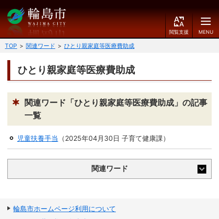
閲
M
覧
E
文字の大きさ
支
N
TOP
関連ワード
ひとり親家庭等医療費助成
援
U
小
中
大
ひとり親家庭等医療費助成
くらしのガイド
背景色
届出・登録・証明
保険・年金・介護
黒
青
白
関連ワード「ひとり親家庭等医療費助成」の記事
一覧
福祉
健康・予防
ふりがなをつける
児童扶養手当
（
2025年04月30日
子育て健康課
）
税
育児・教育
読み上げる
住宅・インフラ
環境・衛生
関連ワード
言語を変更する
消費生活
輪島市ケーブルテレビ
E
简
移住・定住
輪島市ホームページ利用について
n
体
g
中