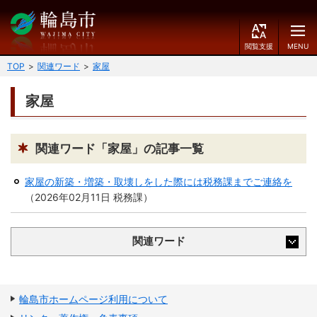
閲
M
覧
E
文字の大きさ
支
N
TOP
関連ワード
家屋
援
U
小
中
大
家屋
くらしのガイド
背景色
届出・登録・証明
保険・年金・介護
黒
青
白
関連ワード「家屋」の記事一覧
福祉
健康・予防
家屋の新築・増築・取壊しをした際には税務課までご連絡を
ふりがなをつける
（
2026年02月11日
税務課
）
税
育児・教育
読み上げる
住宅・インフラ
環境・衛生
関連ワード
言語を変更する
消費生活
輪島市ケーブルテレビ
E
简
移住・定住
輪島市ホームページ利用について
n
体
g
中