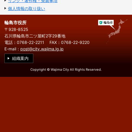
リンク・著作権・免責事項
繁
한
l
文
事業者の方へ
体
국
i
個人情報の取り扱い
中
어
s
文
h
税
入札・契約
輪島市役所
〒928-8525
都市整備
産業・雇用
石川県輪島市二ツ屋町2字29番地
電話：0768-22-2211
FAX：0768-22-9220
観光・文化
E-mail：
post@city.wajima.lg.jp
観光情報
市の紹介
組織案内
世界農業遺産
施設案内
Copyright © Wajima City All Rights Reserved.
市政情報
市役所ご案内
広報・広聴
行政
教育行政
農業委員会
議会
選挙