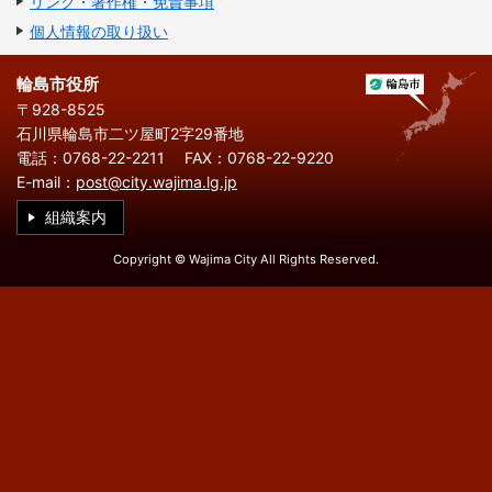
リンク・著作権・免責事項
繁
한
l
文
事業者の方へ
体
국
i
個人情報の取り扱い
中
어
s
文
h
税
入札・契約
輪島市役所
〒928-8525
都市整備
産業・雇用
石川県輪島市二ツ屋町2字29番地
電話：0768-22-2211
FAX：0768-22-9220
観光・文化
E-mail：
post@city.wajima.lg.jp
観光情報
市の紹介
組織案内
世界農業遺産
施設案内
Copyright © Wajima City All Rights Reserved.
市政情報
市役所ご案内
広報・広聴
行政
教育行政
農業委員会
議会
選挙