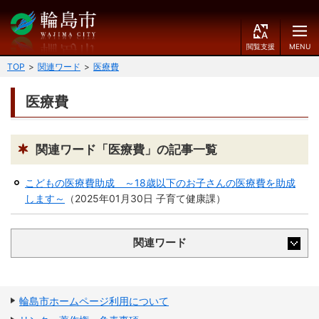
閲
M
覧
E
文字の大きさ
支
N
TOP
関連ワード
医療費
援
U
小
中
大
医療費
くらしのガイド
背景色
届出・登録・証明
保険・年金・介護
黒
青
白
関連ワード「医療費」の記事一覧
福祉
健康・予防
こどもの医療費助成 ～18歳以下のお子さんの医療費を助成
ふりがなをつける
します～
（
2025年01月30日
子育て健康課
）
税
育児・教育
読み上げる
住宅・インフラ
環境・衛生
関連ワード
言語を変更する
消費生活
輪島市ケーブルテレビ
E
简
移住・定住
輪島市ホームページ利用について
n
体
g
中