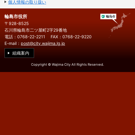
繁
한
個人情報の取り扱い
l
文
事業者の方へ
体
국
i
中
어
s
文
h
輪島市役所
税
入札・契約
〒928-8525
石川県輪島市二ツ屋町2字29番地
都市整備
産業・雇用
電話：0768-22-2211
FAX：0768-22-9220
E-mail：
post@city.wajima.lg.jp
観光・文化
組織案内
観光情報
市の紹介
Copyright © Wajima City All Rights Reserved.
世界農業遺産
施設案内
市政情報
市役所ご案内
広報・広聴
行政
教育行政
農業委員会
議会
選挙