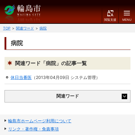
閲
M
覧
E
文字の大きさ
支
N
TOP
関連ワード
病院
援
U
小
中
大
病院
くらしのガイド
背景色
届出・登録・証明
保険・年金・介護
黒
青
白
関連ワード「病院」の記事一覧
福祉
健康・予防
休日当番医
（
2013年04月09日
システム管理
）
ふりがなをつける
税
育児・教育
関連ワード
読み上げる
住宅・インフラ
環境・衛生
言語を変更する
消費生活
輪島市ケーブルテレビ
輪島市ホームページ利用について
E
简
移住・定住
リンク・著作権・免責事項
n
体
g
中