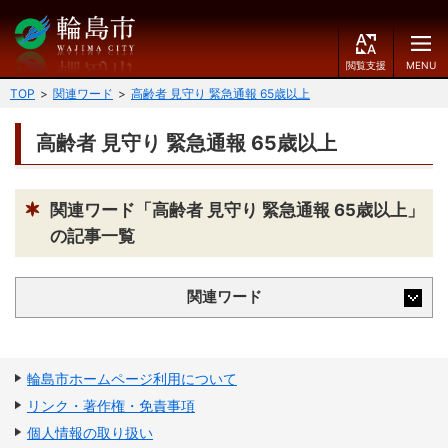
閲
M
覧
E
文字の大きさ
支
N
TOP
関連ワード
高齢者 見守り 緊急通報 65歳以上
援
U
小
中
大
高齢者 見守り 緊急通報 65歳以上
くらしのガイド
背景色
届出・登録・証明
保険・年金・介護
黒
青
白
関連ワード「高齢者 見守り 緊急通報 65歳以上」
の記事一覧
福祉
健康・予防
ふりがなをつける
税
育児・教育
関連ワード
読み上げる
住宅・インフラ
環境・衛生
言語を変更する
消費生活
輪島市ケーブルテレビ
輪島市ホームページ利用について
リンク・著作権・免責事項
E
简
移住・定住
n
体
個人情報の取り扱い
g
中