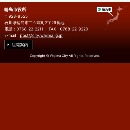
繁
한
l
文
事業者の方へ
体
국
i
中
어
輪島市役所
s
文
h
〒928-8525
税
入札・契約
石川県輪島市二ツ屋町2字29番地
電話：0768-22-2211
FAX：0768-22-9220
都市整備
産業・雇用
E-mail：
post@city.wajima.lg.jp
観光・文化
組織案内
観光情報
市の紹介
Copyright © Wajima City All Rights Reserved.
世界農業遺産
施設案内
市政情報
市役所ご案内
広報・広聴
行政
教育行政
農業委員会
議会
選挙