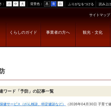
さ
小
中
大
背景色
黒
青
白
ふりがなをつける
読み上
サイトマップ
くらしのガイド
事業者の方へ
観光・文化
防
連ワード「予防」の記事一覧
保健サービス（がん検診、特定健診など）
（
2026年04月30日
子育て