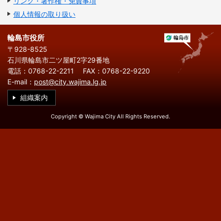
リンク・著作権・免責事項
繁
한
l
文
事業者の方へ
体
국
i
個人情報の取り扱い
中
어
s
文
h
税
入札・契約
輪島市役所
〒928-8525
都市整備
産業・雇用
石川県輪島市二ツ屋町2字29番地
電話：0768-22-2211
FAX：0768-22-9220
観光・文化
E-mail：
post@city.wajima.lg.jp
観光情報
市の紹介
組織案内
世界農業遺産
施設案内
Copyright © Wajima City All Rights Reserved.
市政情報
市役所ご案内
広報・広聴
行政
教育行政
農業委員会
議会
選挙