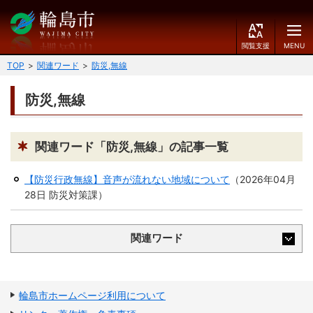
閲
M
覧
E
文字の大きさ
支
N
TOP
関連ワード
防災,無線
援
U
小
中
大
防災,無線
くらしのガイド
背景色
届出・登録・証明
保険・年金・介護
黒
青
白
関連ワード「防災,無線」の記事一覧
福祉
健康・予防
【防災行政無線】音声が流れない地域について
（
2026年04月
ふりがなをつける
28日
防災対策課
）
税
育児・教育
読み上げる
住宅・インフラ
環境・衛生
関連ワード
言語を変更する
消費生活
輪島市ケーブルテレビ
E
简
移住・定住
輪島市ホームページ利用について
n
体
g
中