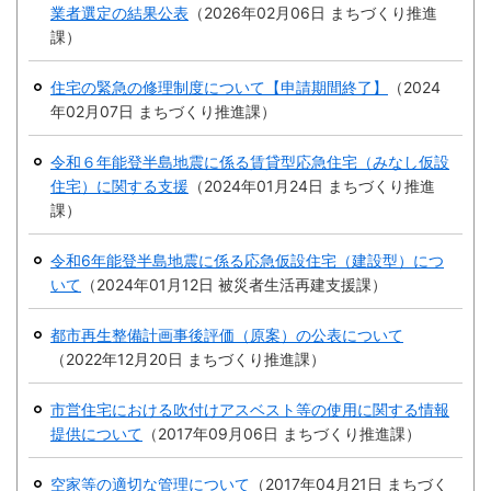
繁
한
l
文
業者選定の結果公表
（
2026年02月06日
まちづくり推進
事業者の方へ
体
국
i
中
어
課
）
s
文
h
税
入札・契約
住宅の緊急の修理制度について【申請期間終了】
（
2024
都市整備
年02月07日
まちづくり推進課
）
産業・雇用
観光・文化
令和６年能登半島地震に係る賃貸型応急住宅（みなし仮設
住宅）に関する支援
（
2024年01月24日
まちづくり推進
観光情報
市の紹介
課
）
世界農業遺産
施設案内
令和6年能登半島地震に係る応急仮設住宅（建設型）につ
いて
（
2024年01月12日
被災者生活再建支援課
）
市政情報
都市再生整備計画事後評価（原案）の公表について
市役所ご案内
広報・広聴
（
2022年12月20日
まちづくり推進課
）
行政
教育行政
市営住宅における吹付けアスベスト等の使用に関する情報
提供について
（
2017年09月06日
まちづくり推進課
）
農業委員会
議会
空家等の適切な管理について
（
2017年04月21日
まちづく
選挙