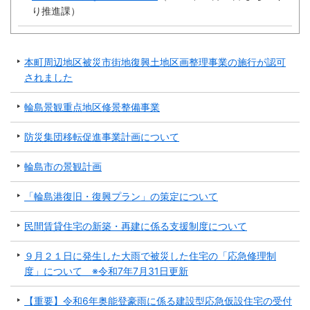
り推進課
）
防災
防災・救急
本町周辺地区被災市街地復興土地区画整理事業の施行が認可
されました
輪島景観重点地区修景整備事業
防災集団移転促進事業計画について
輪島市の景観計画
「輪島港復旧・復興プラン」の策定について
民間賃貸住宅の新築・再建に係る支援制度について
９月２１日に発生した大雨で被災した住宅の「応急修理制
度」について ※令和7年7月31日更新
【重要】令和6年奥能登豪雨に係る建設型応急仮設住宅の受付