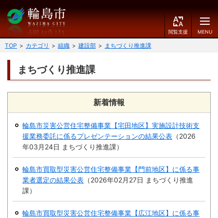
閲
M
覧
E
文字の大きさ
支
N
TOP
カテゴリ
組織
建設部
まちづくり推進課
援
U
小
中
大
まちづくり推進課
くらしのガイド
背景色
届出・登録・証明
保険・年金・介護
黒
青
白
新着情報
福祉
健康・予防
輪島市災害公営住宅整備事業【宅田地区】実施設計技術支
ふりがなをつける
援業務委託に係るプレゼンテーションの結果公表
（
2026
税
育児・教育
年03月24日
まちづくり推進課
）
読み上げる
住宅・インフラ
環境・衛生
輪島市買取型災害公営住宅整備事業【門前地区】に係る事
言語を変更する
業者選定の結果公表
（
2026年02月27日
まちづくり推進
消費生活
輪島市ケーブルテレビ
課
）
E
简
移住・定住
n
体
輪島市買取型災害公営住宅整備事業【広江地区】に係る事
g
中