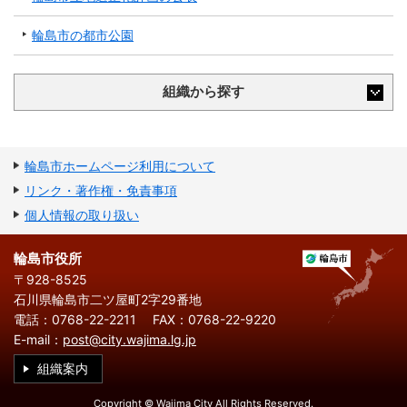
輪島市の都市公園
組織から探す
輪島市ホームページ利用について
リンク・著作権・免責事項
個人情報の取り扱い
輪島市役所
〒928-8525
石川県輪島市二ツ屋町2字29番地
電話：0768-22-2211
FAX：0768-22-9220
E-mail：
post@city.wajima.lg.jp
組織案内
Copyright © Wajima City All Rights Reserved.