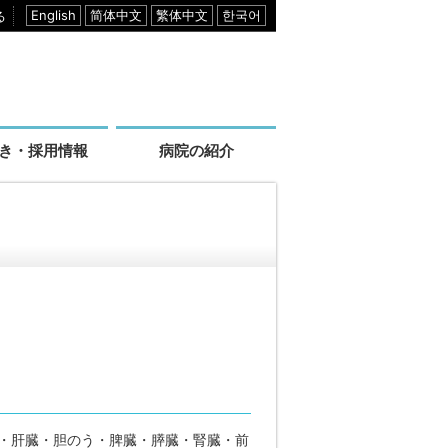
る
E
简
繁
한
n
体
体
국
g
中
中
어
l
文
文
i
s
h
き・採用情報
病院の紹介
・肝臓・胆のう・脾臓・膵臓・腎臓・前