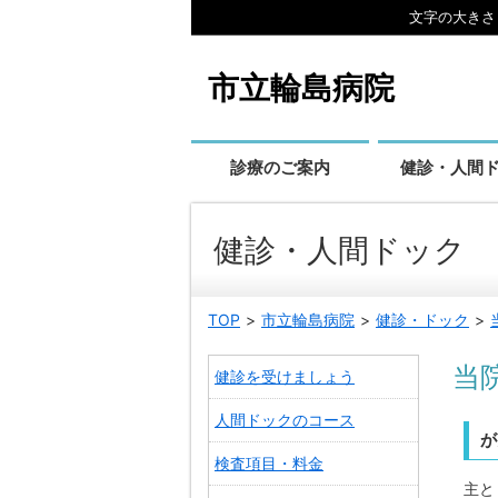
文字の大きさ
本文へ
市立輪島病院
診療のご案内
健診・人間
健診・人間ドック
TOP
市立輪島病院
健診・ドック
当
健診を受けましょう
人間ドックのコース
が
検査項目・料金
主と