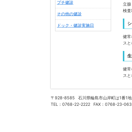
プチ健診
立腺
検査
その他の健診
シ
ドック・健診実施日
健常
スと
生
健常
スと
〒928-8585
石川県輪島市山岸町は1番1地
TEL：0768-22-2222
FAX：0768-23-063