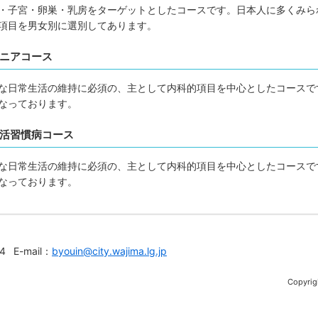
・子宮・卵巣・乳房をターゲットとしたコースです。日本人に多くみら
項目を男女別に選別してあります。
ニアコース
な日常生活の維持に必須の、主として内科的項目を中心としたコースで
なっております。
活習慣病コース
な日常生活の維持に必須の、主として内科的項目を中心としたコースで
なっております。
4
E-mail：
byouin@city.wajima.lg.jp
Copyrig