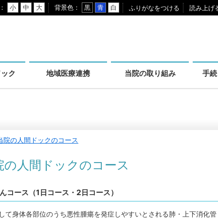
小
中
大
背景色
黒
青
白
ふりがなをつける
読み上げ
ドック
地域医療連携
当院の取り組み
手続
当院の人間ドックのコース
院の人間ドックのコース
んコース（1日コース・2日コース）
して身体各部位のうち悪性腫瘍を発症しやすいとされる肺・上下消化管