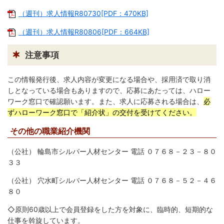
繁
한
l
文
事業者の方へ
体
국
i
（週刊）求人情報R80730[PDF：470KB]
中
어
s
文
h
税
入札・契約
（週刊）求人情報R80806[PDF：664KB]
都市整備
産業・雇用
注意事項
観光・文化
この情報発行後、求人内容が変更になる場合や、採用済で取り消
しとなっている場合もありますので、応募にあたっては、ハロー
観光情報
市の紹介
ワーク窓口で確認願います。また、求人に応募される場合は、
必
ずハローワーク窓口で「紹介状」の交付を受けてください。
世界農業遺産
施設案内
その他の職業紹介機関
市政情報
（公社） 輪島市シルバー人材センター 電話 ０７６８－２３－８０
市役所ご案内
広報・広聴
３３
行政
教育行政
（公社） 穴水町シルバー人材センター 電話 ０７６８－５２－４６
８０
農業委員会
議会
◇原則60歳以上で会員登録をした方を対象に、臨時的、短期的な
仕事を斡旋しています。
選挙