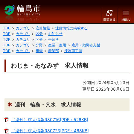
閲
M
覧
E
文字の大きさ
支
N
TOP
カテゴリ
注目情報
注目情報に掲載する
援
U
TOP
カテゴリ
区分
お知らせ
小
中
大
TOP
カテゴリ
区分
手続き
TOP
カテゴリ
分野
産業・雇用
雇用・勤労者支援
くらしのガイド
TOP
カテゴリ
組織
産業部
漆器商工課
背景色
届出・登録・証明
保険・年金・介護
黒
青
白
わじま・あなみず 求人情報
福祉
健康・予防
ふりがなをつける
公開日 2024年05月23日
税
育児・教育
更新日 2026年08月06日
読み上げる
住宅・インフラ
環境・衛生
週刊 輪島・穴水 求人情報
言語を変更する
消費生活
輪島市ケーブルテレビ
（週刊）求人情報R80716[PDF：526KB]
E
简
移住・定住
n
体
（週刊）求人情報R80723[PDF：468KB]
g
中