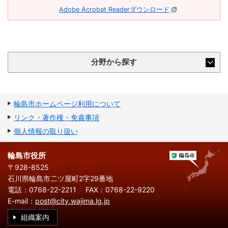
Adobe Acrobat Readerダウンロード
分野から探す
輪島市ホームページ利用について
リンク・著作権・免責事項
個人情報の取り扱い
輪島市役所
〒928-8525
石川県輪島市二ツ屋町2字29番地
電話：0768-22-2211
FAX：0768-22-9220
E-mail：
post@city.wajima.lg.jp
組織案内