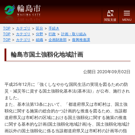
閲
M
覧
E
文字の大きさ
支
N
TOP
カテゴリ
区分
手続き
援
U
TOP
カテゴリ
分野
行政
計画・取り組み
小
中
大
TOP
カテゴリ
組織
企画財政部
復興推進課
くらしのガイド
背景色
輪島市国土強靱化地域計画
届出・登録・証明
保険・年金・介護
黒
青
白
公開日 2020年09月02日
福祉
健康・予防
ふりがなをつける
平成25年12月に「強くしなやかな国民生活の実現を図るための防
税
育児・教育
災・減災等に資する国土強靱化基本法(基本法)」が公布、施行され
読み上げる
ました。
住宅・インフラ
環境・衛生
また、基本法第13条において、「都道府県又は市町村は、国土強
靱化に関する施策の総合的かつ計画的な推進を図るため、当該都
言語を変更する
消費生活
輪島市ケーブルテレビ
道府県又は市町村の区域における国土強靱化に関する施策の推進
に関する基本的な計画(国土強靱化地域計画)を、国土強靱化地域計
E
简
移住・定住
n
体
画以外の国土強靱化に係る当該都道府県又は市町村の計画等の指
g
中