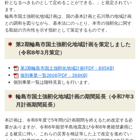
繁
한
針となるべきものとして定めることができる。」と規定されてい
l
文
事業者の方へ
体
국
i
ます。
中
어
s
文
輪島市国土強靭化地域計画は、国の基本計画と石川県の地域計画
h
税
入札・契約
との調和を図りながら、基本法にのっとり、本市の強靭化に関す
る取組の方向性を示す指針として策定するものです。
都市整備
産業・雇用
第2期輪島市国土強靭化地域計画を策定しました
観光・文化
（令和8年3月策定）
観光情報
市の紹介
第2期輪島市国土強靭化地域計画[PDF：895KB]
世界農業遺産
施設案内
個別事業一覧2606[PDF：366KB]
個別事業一覧は随時見直しを行います。
市政情報
輪島市国土強靭化地域計画の期間延長（令和7年3
市役所ご案内
広報・広聴
月計画期間延長）
行政
教育行政
本計画は、令和6年度で5年間の計画期間を終えるため改定する必
農業委員会
議会
要がありますが、令和6年能登半島地震及び令和6年奥能登豪雨に
よる被災に伴い、これらの災害を検証等した上で改定を進めてい
選挙