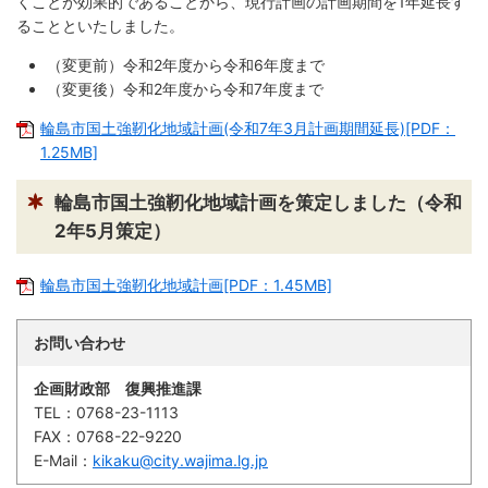
くことが効果的であることから、現行計画の計画期間を1年延長す
ることといたしました。
防災
（変更前）令和2年度から令和6年度まで
（変更後）令和2年度から令和7年度まで
防災・救急
輪島市国土強靭化地域計画(令和7年3月計画期間延長)[PDF：
1.25MB]
輪島市国土強靭化地域計画を策定しました（令和
2年5月策定）
輪島市国土強靭化地域計画[PDF：1.45MB]
お問い合わせ
企画財政部 復興推進課
TEL：
0768-23-1113
FAX：
0768-22-9220
E-Mail：
kikaku@city.wajima.lg.jp