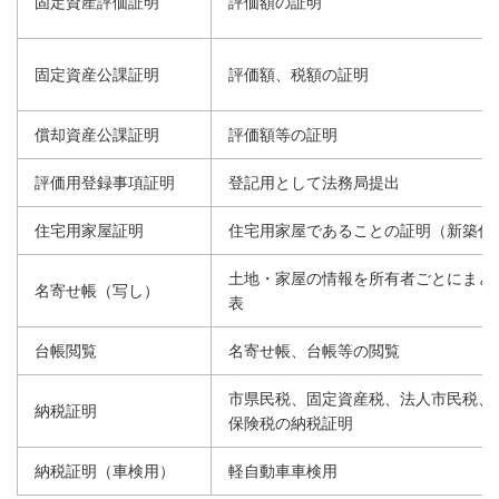
固定資産評価証明
評価額の証明
固定資産公課証明
評価額、税額の証明
償却資産公課証明
評価額等の証明
評価用登録事項証明
登記用として法務局提出
住宅用家屋証明
住宅用家屋であることの証明（新築住
土地・家屋の情報を所有者ごとにまと
名寄せ帳（写し）
表
台帳閲覧
名寄せ帳、台帳等の閲覧
市県民税、固定資産税、法人市民税、
納税証明
保険税の納税証明
納税証明（車検用）
軽自動車車検用