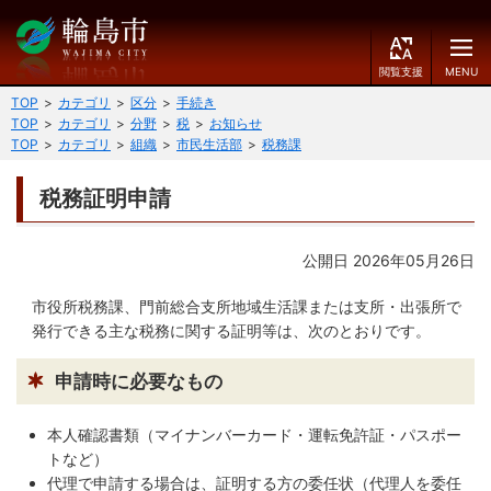
閲
M
覧
E
文字の大きさ
支
N
TOP
カテゴリ
区分
手続き
援
U
TOP
カテゴリ
分野
税
お知らせ
小
中
大
TOP
カテゴリ
組織
市民生活部
税務課
くらしのガイド
背景色
税務証明申請
届出・登録・証明
保険・年金・介護
黒
青
白
公開日 2026年05月26日
福祉
健康・予防
ふりがなをつける
市役所税務課、門前総合支所地域生活課または支所・出張所で
税
育児・教育
発行できる主な税務に関する証明等は、次のとおりです。
読み上げる
住宅・インフラ
環境・衛生
申請時に必要なもの
言語を変更する
消費生活
輪島市ケーブルテレビ
本人確認書類（マイナンバーカード・運転免許証・パスポー
E
简
トなど）
移住・定住
n
体
代理で申請する場合は、証明する方の委任状（代理人を委任
g
中