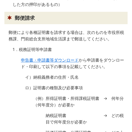
繁
한
l
文
した方の押印があるもの）
事業者の方へ
体
국
i
中
어
s
文
h
税
入札・契約
郵便請求
都市整備
産業・雇用
郵便により各種証明書を請求する場合は、次のものを市役所税
務課、門前総合支所地域生活課まで郵送してください。
観光・文化
1．税務証明等申請書
観光情報
市の紹介
申告書・申請書等ダウンロード
から申請書をダウンロー
ド・印刷して以下の事項を記載してください。
世界農業遺産
施設案内
イ）納税義務者の住所・氏名
市政情報
ロ）証明書の種類及び必要事項
市役所ご案内
広報・広聴
（例）所得証明書・所得課税証明書 → 何年分
（何年度分）が必要か
行政
教育行政
納税証明書 → どの税
農業委員会
議会
目で何年度分が必要か
選挙