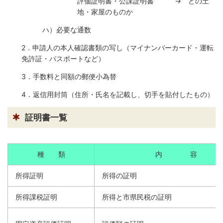
評価証明書・公課証明書 → どの土
地・家屋のものか
防災
ハ）必要な通数
防災・救急
2．申請人の本人確認書類の写し（マイナンバーカード・運転
免許証・パスポートなど）
3．手数料と同額の郵便小為替
4．返信用封筒（住所・氏名を記載し、切手を貼付したもの）
証明書一覧
種 類
内 容
所得証明
所得の証明
所得課税証明
所得と市県民税の証明